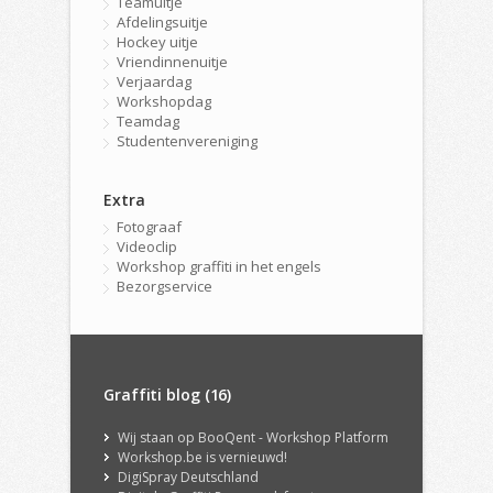
Teamuitje
Afdelingsuitje
Hockey uitje
Vriendinnenuitje
Verjaardag
Workshopdag
Teamdag
Studentenvereniging
Extra
Fotograaf
Videoclip
Workshop graffiti in het engels
Bezorgservice
Graffiti blog (16)
Wij staan op BooQent - Workshop Platform
Workshop.be is vernieuwd!
DigiSpray Deutschland