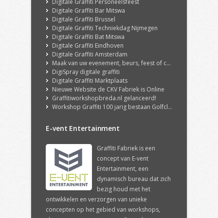
Digitale Graffiti Personeelsfeest
Digitale Graffiti Bar Mitswa
Digitale Graffiti Brussel
Digitale Graffiti Techniekdag Nijmegen
Digitale Graffiti Bat Mitswa
Digitale Graffiti Eindhoven
Digitale Graffiti Amsterdam
Maak van uw evenement, beurs, feest of congres een echte ervaring met onze DigiSpray Digitale Graffiti Wall!
DigiSpray digitale graffiti
Digitale Graffiti Marktplaats
Nieuwe Website de CKV Fabriek is Online
Graffitiworkshopbreda.nl gelanceerd!
Workshop Graffiti 100 jarig bestaan Golfclub Hilversum
E-vent Entertainment
Graffiti Fabriek is een
concept van E-vent
Entertainment, een
dynamisch bureau dat zich
bezig houd met het
ontwikkelen en verzorgen van unieke
concepten op het gebied van workshops,