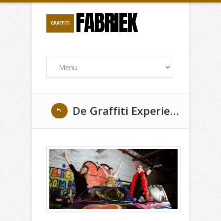
FABRIEK
GRAFFITI
De Graffiti Experience in Brugge