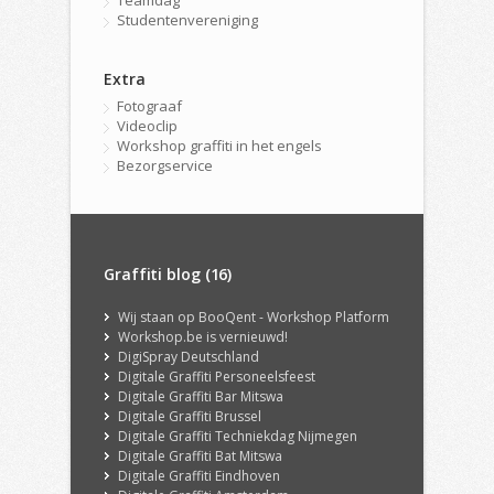
Studentenvereniging
Extra
Fotograaf
Videoclip
Workshop graffiti in het engels
Bezorgservice
Graffiti blog (16)
Wij staan op BooQent - Workshop Platform
Workshop.be is vernieuwd!
DigiSpray Deutschland
Digitale Graffiti Personeelsfeest
Digitale Graffiti Bar Mitswa
Digitale Graffiti Brussel
Digitale Graffiti Techniekdag Nijmegen
Digitale Graffiti Bat Mitswa
Digitale Graffiti Eindhoven