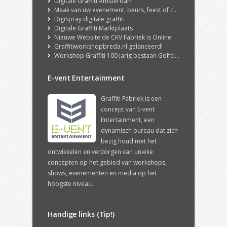
Digitale Graffiti Amsterdam
Maak van uw evenement, beurs, feest of congres een echte ervaring met onze DigiSpray Digitale Graffiti Wall!
DigiSpray digitale graffiti
Digitale Graffiti Marktplaats
Nieuwe Website de CKV Fabriek is Online
Graffitiworkshopbreda.nl gelanceerd!
Workshop Graffiti 100 jarig bestaan Golfclub Hilversum
E-vent Entertainment
Graffiti Fabriek is een
concept van E-vent
Entertainment, een
dynamisch bureau dat zich
bezig houd met het
ontwikkelen en verzorgen van unieke
concepten op het gebied van workshops,
shows, evenementen en media op het
hoogste niveau.
Handige links (Tip!)