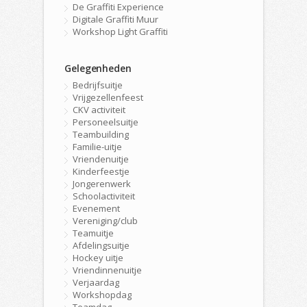
De Graffiti Experience
Digitale Graffiti Muur
Workshop Light Graffiti
Gelegenheden
Bedrijfsuitje
Vrijgezellenfeest
CKV activiteit
Personeelsuitje
Teambuilding
Familie-uitje
Vriendenuitje
Kinderfeestje
Jongerenwerk
Schoolactiviteit
Evenement
Vereniging/club
Teamuitje
Afdelingsuitje
Hockey uitje
Vriendinnenuitje
Verjaardag
Workshopdag
Teamdag